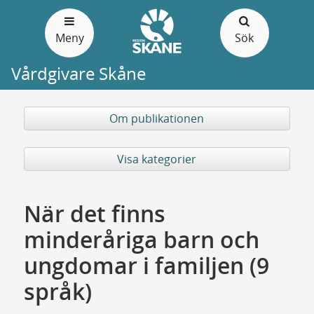
Gå
till
Meny
Sök
sidans
innehåll
Vårdgivare Skåne
Om publikationen
Visa kategorier
När det finns
minderåriga barn och
ungdomar i familjen (9
språk)