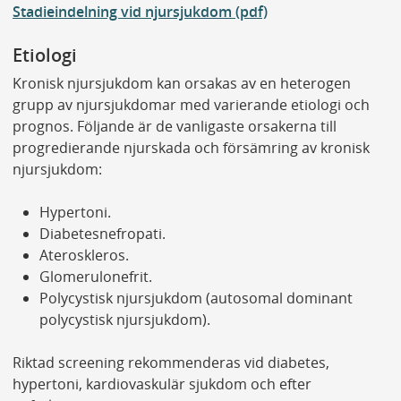
Stadieindelning vid njursjukdom (pdf)
Etiologi
Kronisk njursjukdom kan orsakas av en heterogen
grupp av njursjukdomar med varierande etiologi och
prognos. Följande är de vanligaste orsakerna till
progredierande njurskada och försämring av kronisk
njursjukdom:
Hypertoni.
Diabetesnefropati.
Ateroskleros.
Glomerulonefrit.
Polycystisk njursjukdom (autosomal dominant
polycystisk njursjukdom).
Riktad screening rekommenderas vid diabetes,
hypertoni, kardiovaskulär sjukdom och efter