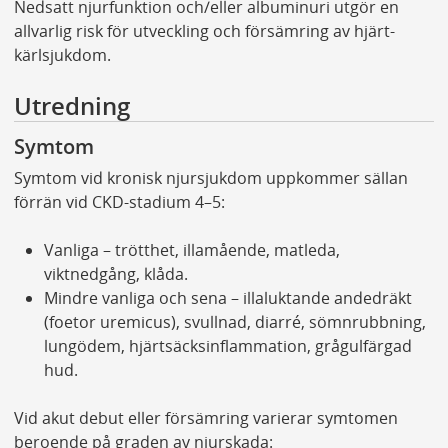
Nedsatt njurfunktion och/eller albuminuri utgör en
allvarlig risk för utveckling och försämring av hjärt-
kärlsjukdom.
Utredning
Symtom
Symtom vid kronisk njursjukdom uppkommer sällan
förrän vid CKD-stadium 4–5:
Vanliga – trötthet, illamående, matleda,
viktnedgång, klåda.
Mindre vanliga och sena – illaluktande andedräkt
(foetor uremicus), svullnad, diarré, sömnrubbning,
lungödem, hjärtsäcksinflammation, grågulfärgad
hud.
Vid akut debut eller försämring varierar symtomen
beroende på graden av njurskada: