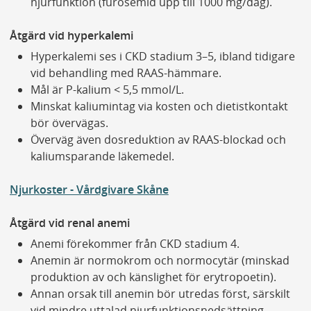
njurfunktion (furosemid upp till 1000 mg/dag).
Åtgärd vid hyperkalemi
Hyperkalemi ses i CKD stadium 3–5, ibland tidigare
vid behandling med RAAS-hämmare.
Mål är P-kalium < 5,5 mmol/L.
Minskat kaliumintag via kosten och dietistkontakt
bör övervägas.
Överväg även dosreduktion av RAAS-blockad och
kaliumsparande läkemedel.
Njurkoster - Vårdgivare Skåne
Åtgärd vid renal anemi
Anemi förekommer från CKD stadium 4.
Anemin är normokrom och normocytär (minskad
produktion av och känslighet för erytropoetin).
Annan orsak till anemin bör utredas först, särskilt
vid mindre uttalad njurfunktionsnedsättning.