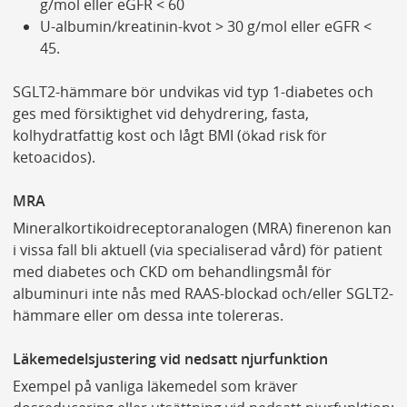
g/mol eller eGFR < 60
U-albumin/kreatinin-kvot > 30 g/mol eller eGFR <
45.
SGLT2-hämmare bör undvikas vid typ 1-diabetes och
ges med försiktighet vid dehydrering, fasta,
kolhydratfattig kost och lågt BMI (ökad risk för
ketoacidos).
MRA
Mineralkortikoidreceptoranalogen (MRA) finerenon kan
i vissa fall bli aktuell (via specialiserad vård) för patient
med diabetes och CKD om behandlingsmål för
albuminuri inte nås med RAAS-blockad och/eller SGLT2-
hämmare eller om dessa inte tolereras.
Läkemedelsjustering vid nedsatt njurfunktion
Exempel på vanliga läkemedel som kräver