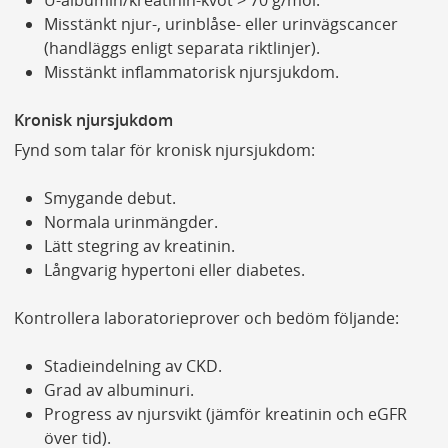
U-albumin/kreatinin-kvot > 70 g/mol.
Misstänkt njur-, urinblåse- eller urinvägscancer
(handläggs enligt separata riktlinjer).
Misstänkt inflammatorisk njursjukdom.
Kronisk njursjukdom
Fynd som talar för kronisk njursjukdom:
Smygande debut.
Normala urinmängder.
Lätt stegring av kreatinin.
Långvarig hypertoni eller diabetes.
Kontrollera laboratorieprover och bedöm följande:
Stadieindelning av CKD.
Grad av albuminuri.
Progress av njursvikt (jämför kreatinin och eGFR
över tid).