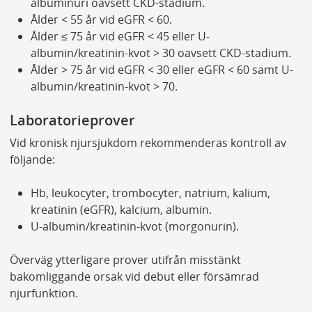
albuminuri oavsett CKD-stadium.
Ålder < 55 år vid eGFR < 60.
Ålder ≤ 75 år vid eGFR < 45 eller U-
albumin/kreatinin-kvot > 30 oavsett CKD-stadium.
Ålder > 75 år vid eGFR < 30 eller eGFR < 60 samt U-
albumin/kreatinin-kvot > 70.
Laboratorieprover
Vid kronisk njursjukdom rekommenderas kontroll av
följande:
Hb, leukocyter, trombocyter, natrium, kalium,
kreatinin (eGFR), kalcium, albumin.
U-albumin/kreatinin-kvot (morgonurin).
Överväg ytterligare prover utifrån misstänkt
bakomliggande orsak vid debut eller försämrad
njurfunktion.