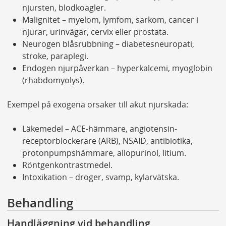
njursten, blodkoagler.
Malignitet – myelom, lymfom, sarkom, cancer i
njurar, urinvägar, cervix eller prostata.
Neurogen blåsrubbning – diabetesneuropati,
stroke, paraplegi.
Endogen njurpåverkan – hyperkalcemi, myoglobin
(rhabdomyolys).
Exempel på exogena orsaker till akut njurskada:
Läkemedel – ACE-hämmare, angiotensin-
receptorblockerare (ARB), NSAID, antibiotika,
protonpumpshämmare, allopurinol, litium.
Röntgenkontrastmedel.
Intoxikation – droger, svamp, kylarvätska.
Behandling
Handläggning vid behandling