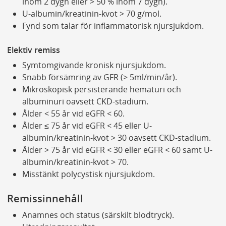
inom 2 dygn eller > 50 % inom 7 dygn).
U-albumin/kreatinin-kvot > 70 g/mol.
Fynd som talar för inflammatorisk njursjukdom.
Elektiv remiss
Symtomgivande kronisk njursjukdom.
Snabb försämring av GFR (> 5ml/min/år).
Mikroskopisk persisterande hematuri och
albuminuri oavsett CKD-stadium.
Ålder < 55 år vid eGFR < 60.
Ålder ≤ 75 år vid eGFR < 45 eller U-
albumin/kreatinin-kvot > 30 oavsett CKD-stadium.
Ålder > 75 år vid eGFR < 30 eller eGFR < 60 samt U-
albumin/kreatinin-kvot > 70.
Misstänkt polycystisk njursjukdom.
Remissinnehåll
Anamnes och status (särskilt blodtryck).