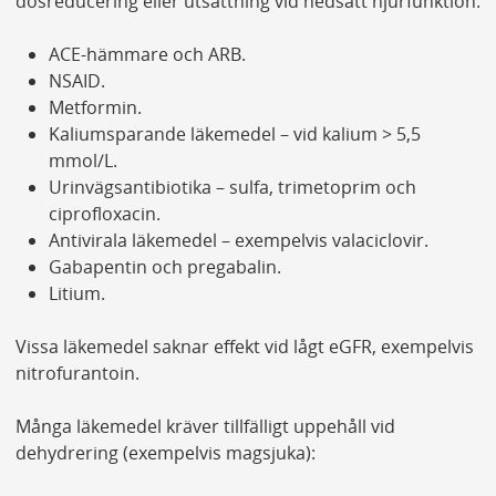
dosreducering eller utsättning vid nedsatt njurfunktion:
ACE-hämmare och ARB.
NSAID.
Metformin.
Kaliumsparande läkemedel – vid kalium > 5,5
mmol/L.
Urinvägsantibiotika – sulfa, trimetoprim och
ciprofloxacin.
Antivirala läkemedel – exempelvis valaciclovir.
Gabapentin och pregabalin.
Litium.
Vissa läkemedel saknar effekt vid lågt eGFR, exempelvis
nitrofurantoin.
Många läkemedel kräver tillfälligt uppehåll vid
dehydrering (exempelvis magsjuka):