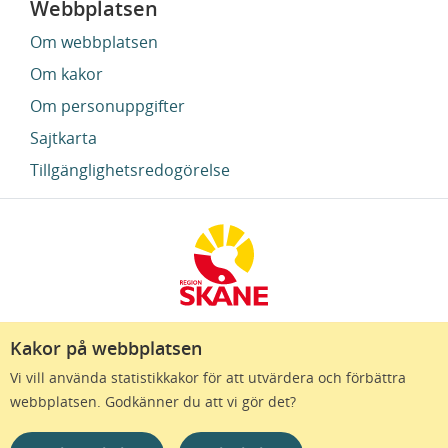
Webbplatsen
Om webbplatsen
Om kakor
Om personuppgifter
Sajtkarta
Tillgänglighetsredogörelse
Kakor på webbplatsen
Region Skåne finns till för att alla som bor i Skåne
Vi vill använda statistikkakor för att utvärdera och förbättra
ska må bra och känna framtidstro. Genom
webbplatsen. Godkänner du att vi gör det?
gränslösa samarbeten och omtanke skapas de
bästa förutsättningar för ett hälsosamt liv – inom