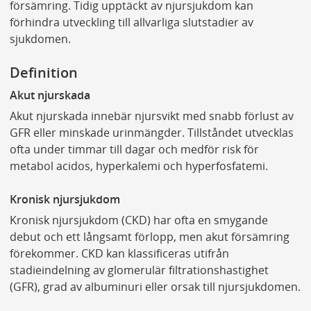
försämring. Tidig upptäckt av njursjukdom kan
förhindra utveckling till allvarliga slutstadier av
sjukdomen.
Definition
Akut njurskada
Akut njurskada innebär njursvikt med snabb förlust av
GFR eller minskade urinmängder. Tillståndet utvecklas
ofta under timmar till dagar och medför risk för
metabol acidos, hyperkalemi och hyperfosfatemi.
Kronisk njursjukdom
Kronisk njursjukdom (CKD) har ofta en smygande
debut och ett långsamt förlopp, men akut försämring
förekommer. CKD kan klassificeras utifrån
stadieindelning av glomerulär filtrationshastighet
(GFR), grad av albuminuri eller orsak till njursjukdomen.