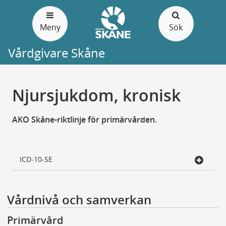
Gå
till
Meny
Sök
sidans
innehåll
Vårdgivare Skåne
Njursjukdom, kronisk
AKO Skåne-riktlinje för primärvården.
ICD-10-SE
Vårdnivå och samverkan
Primärvård