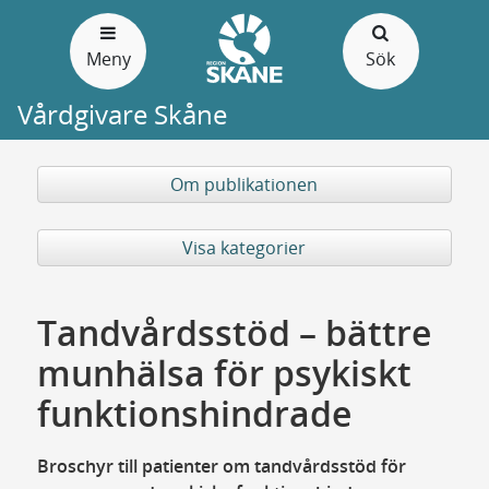
Gå
till
Meny
Sök
sidans
innehåll
Vårdgivare Skåne
Om publikationen
Visa kategorier
Tandvårdsstöd – bättre
munhälsa för psykiskt
funktionshindrade
Broschyr till patienter om tandvårdsstöd för