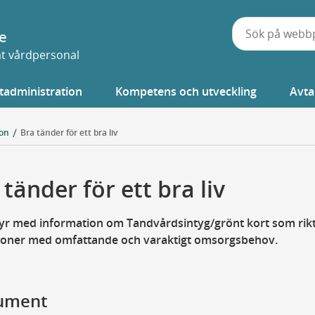
e
vat vårdpersonal
tadministration
Kompetens och utveckling
Avta
ion
Bra tänder för ett bra liv
 tänder för ett bra liv
yr med information om Tandvårdsintyg/grönt kort som rikt
ersoner med omfattande och varaktigt omsorgsbehov.
ument