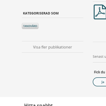
KATEGORISERAD SOM
TANDVÅRD
Visa fler publikationer
Senast 
Fick du
Ja
Hitta snabbt