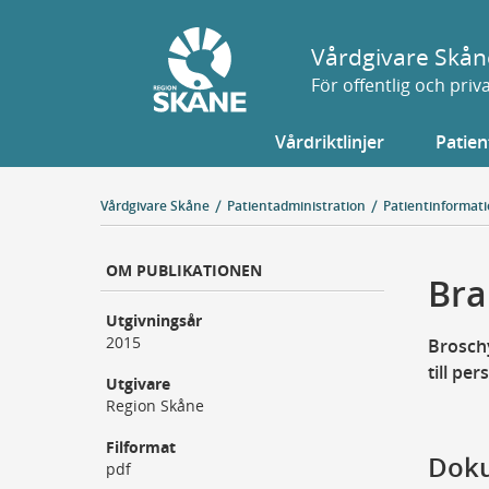
Gå
till
Vårdgivare Skån
sidans
För offentlig och pri
innehåll
Vårdriktlinjer
Patien
Vårdgivare Skåne
Patientadministration
Patientinformat
OM PUBLIKATIONEN
Bra
Utgivningsår
2015
Brosch
till p
Utgivare
Region Skåne
Filformat
Dok
pdf