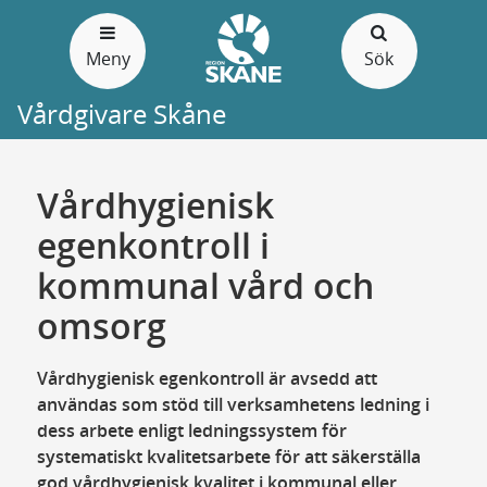
Gå
till
Meny
Sök
sidans
innehåll
Vårdgivare Skåne
Vårdhygienisk
egenkontroll i
kommunal vård och
omsorg
Vårdhygienisk egenkontroll är avsedd att
användas som stöd till verksamhetens ledning i
dess arbete enligt ledningssystem för
systematiskt kvalitetsarbete för att säkerställa
god vårdhygienisk kvalitet i kommunal eller