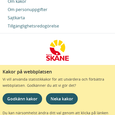
Om kakor
Om personuppgifter
Sajtkarta
Tillgänglighetsredogörelse
Kakor på webbplatsen
Region Skåne finns till för att alla som bor i Skåne
Vi vill använda statistikkakor för att utvärdera och förbättra
ska må bra och känna framtidstro. Genom
webbplatsen. Godkänner du att vi gör det?
gränslösa samarbeten och omtanke skapas de
bästa förutsättningar för ett hälsosamt liv – inom
Godkänn kakor
Neka kakor
näringsliv, kollektivtrafik, kultur och hälso- och
sjukvård – i Skåne. Tillsammans gör vi livet mera
möjligt.
Du kan närsomhelst ändra ditt val genom att klicka på länken