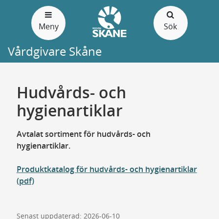
Gå
till
Meny
Sök
sidans
innehåll
Vårdgivare Skåne
Hudvårds- och
hygienartiklar
Avtalat sortiment för hudvårds- och
hygienartiklar.
Produktkatalog för hudvårds- och hygienartiklar
(pdf)
Senast uppdaterad: 2026-06-10