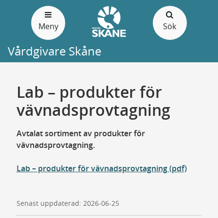
Gå
till
Meny
Sök
sidans
innehåll
Vårdgivare Skåne
Lab – produkter för
vävnadsprovtagning
Avtalat sortiment av produkter för
vävnadsprovtagning.
Lab – produkter för vävnadsprovtagning (pdf)
Senast uppdaterad: 2026-06-25