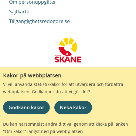
Om personuppgifter
Sajtkarta
Tillgänglighetsredogörelse
Kakor på webbplatsen
Region Skåne finns till för att alla som bor i Skåne
Vi vill använda statistikkakor för att utvärdera och förbättra
ska må bra och känna framtidstro. Genom
webbplatsen. Godkänner du att vi gör det?
gränslösa samarbeten och omtanke skapas de
bästa förutsättningar för ett hälsosamt liv – inom
Godkänn kakor
Neka kakor
näringsliv, kollektivtrafik, kultur och hälso- och
sjukvård – i Skåne. Tillsammans gör vi livet mera
möjligt.
Du kan närsomhelst ändra ditt val genom att klicka på länken
"Om kakor" längst ned på webbplatsen.