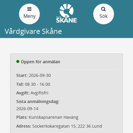
Gå
till
Meny
Sök
sidans
innehåll
Vårdgivare Skåne
Öppen för anmälan
Start:
2026-09-30
Tid:
08.30 - 16.00
Avgift:
Avgiftsfri
Sista anmälningsdag:
2026-09-14
Plats:
Kunskapsarenan Haväng
Adress:
Sockerkokaregatan 15, 222 36 Lund