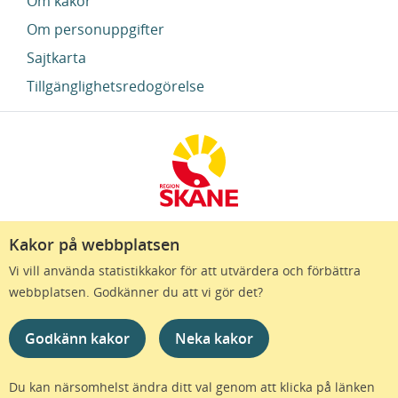
Om kakor
Om personuppgifter
Sajtkarta
Tillgänglighetsredogörelse
Kakor på webbplatsen
Region Skåne finns till för att alla som bor i Skåne
Vi vill använda statistikkakor för att utvärdera och förbättra
ska må bra och känna framtidstro. Genom
webbplatsen. Godkänner du att vi gör det?
gränslösa samarbeten och omtanke skapas de
bästa förutsättningar för ett hälsosamt liv – inom
Godkänn kakor
Neka kakor
näringsliv, kollektivtrafik, kultur och hälso- och
sjukvård – i Skåne. Tillsammans gör vi livet mera
möjligt.
Du kan närsomhelst ändra ditt val genom att klicka på länken