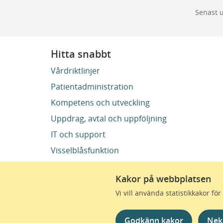
Senast 
Hitta snabbt
Vårdriktlinjer
Patientadministration
Kompetens och utveckling
Uppdrag, avtal och uppföljning
IT och support
Visselblåsfunktion
Kakor på webbplatsen
Vi vill använda statistikkakor f
Region Skåne finns till
omtanke skapas de bästa 
Godkänn kakor
Nek