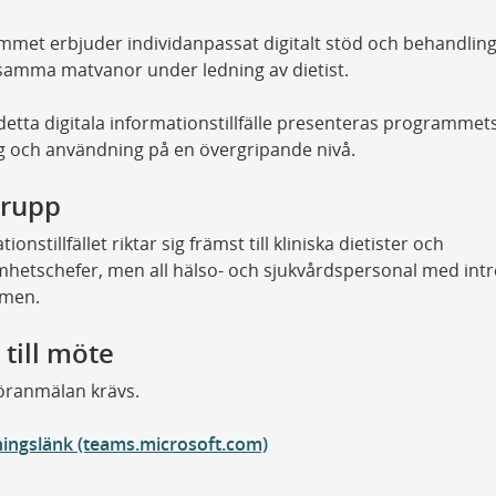
met erbjuder individanpassat digitalt stöd och behandling
samma matvanor under ledning av dietist.
etta digitala informationstillfälle presenteras programmet
g och användning på en övergripande nivå.
rupp
ionstillfället riktar sig främst till kliniska dietister och
hetschefer, men all hälso- och sjukvårdspersonal med intr
mmen.
 till möte
föranmälan krävs.
ningslänk (teams.microsoft.com)