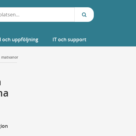
l och uppföljning
IT och support
a matvanor
h
ma
gion