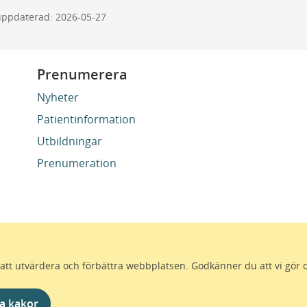
uppdaterad: 2026-05-27
Prenumerera
Nyheter
Patientinformation
Utbildningar
Prenumeration
ör att utvärdera och förbättra webbplatsen. Godkänner du att vi gör 
 för att alla som bor i Skåne ska må bra och känna framtid
förutsättningar för ett hälsosamt liv – inom näringsliv, koll
a kakor