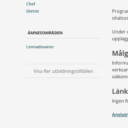
Chef
Program
Dietist
ohälso
Under d
ÄMNESOMRÅDEN
uppläg
Levnadsvanor
Målg
Informat
verksam
Visa fler utbildningstillfällen
välko
Länk
Ingen 
Anslut