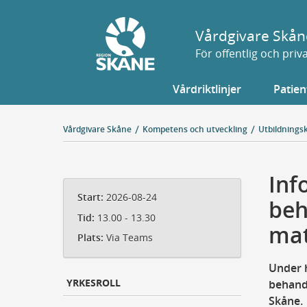
Gå
till
Vårdgivare Skån
sidans
För offentlig och pri
innehåll
Vårdriktlinjer
Patien
Vårdgivare Skåne
Kompetens och utveckling
Utbildnings
Inf
Start:
2026-08-24
beh
Tid:
13.00 - 13.30
ma
Plats:
Via Teams
Under h
YRKESROLL
behand
Skåne.