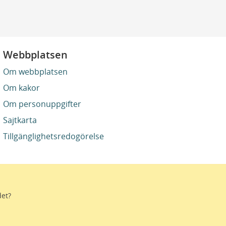
Webbplatsen
Om webbplatsen
Om kakor
Om personuppgifter
Sajtkarta
Tillgänglighetsredogörelse
det?
stro. Genom gränslösa samarbeten och
ektivtrafik, kultur och hälso- och