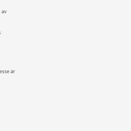
 av
s
esse är