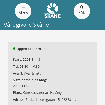
Gå
till
Meny
Sök
sidans
innehåll
Vårdgivare Skåne
Öppen för anmälan
Start:
2026-11-18
Tid:
08.30 - 16.30
Avgift:
Avgiftsfritt
Sista anmälningsdag:
2026-11-02
Plats:
Kunskapsarenan Haväng
Adress:
Sockerkokaregatan 15, 222 36 Lund