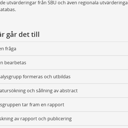
e utvärderingar från SBU och även regionala utvärderingar
atabas.
r går det till
 en fråga
an bearbetas
alysgrupp formeras och utbildas
ratursökning och sållning av abstract
sgruppen tar fram en rapport
kning av rapport och publicering