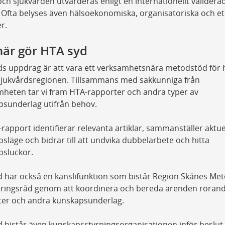
och sjukvården utvärderas enligt en internationellt validera
Ofta belyses även hälsoekonomiska, organisatoriska och et
r.
här gör HTA syd
s uppdrag är att vara ett verksamhetsnära metodstöd för 
sjukvårdsregionen. Tillsammans med sakkunniga från
heten tar vi fram HTA-rapporter och andra typer av
psunderlag utifrån behov.
rapport identifierar relevanta artiklar, sammanställer aktue
släge och bidrar till att undvika dubbelarbete och hitta
psluckor.
 har också en kanslifunktion som bistår Region Skånes Met
teringsråd genom att koordinera och bereda ärenden röran
ter och andra kunskapsunderlag.
 bistår även kunskapsstyrningsorganisationen inför beslu