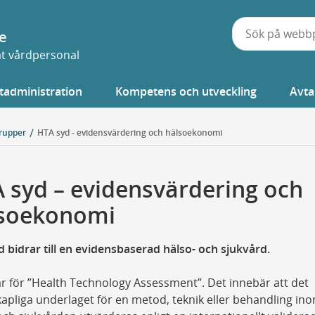
e
vat vårdpersonal
tadministration
Kompetens och utveckling
Avta
rupper
HTA syd - evidensvärdering och hälsoekonomi
 syd – evidensvärdering och
soekonomi
 bidrar till en evidensbaserad hälso- och sjukvård.
r för ”Health Technology Assessment”. Det innebär att det
apliga underlaget för en metod, teknik eller behandling in