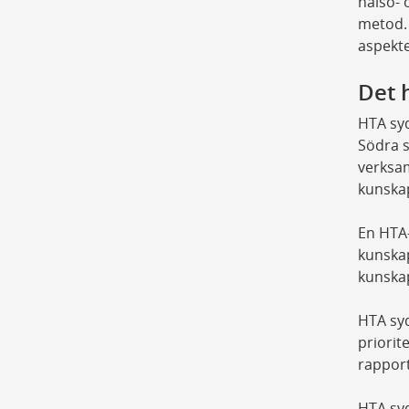
hälso- 
metod. 
aspekte
Det 
HTA syd
Södra 
verksam
kunska
En HTA-
kunskap
kunska
HTA syd
priori
rappor
HTA syd