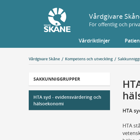
Gå
till
Vårdgivare Skån
sidans
För offentlig och pri
innehåll
Vårdriktlinjer
Patien
Vårdgivare Skåne
Kompetens och utveckling
Sakkunnigg
SAKKUNNIGGRUPPER
HTA
häl
HTA syd - evidensvärdering och
hälsoekonomi
HTA syd
HTA stå
vetensk