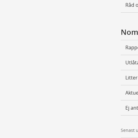
Råd 
Nomi
Rapp
Utlå
Litte
Aktue
Ej an
Senast 