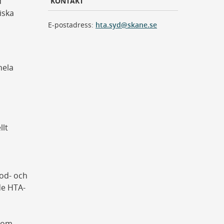
d
KONTAKT
iska
E-postadress:
hta.syd@skane.se
hela
llt
od- och
de HTA-
t om