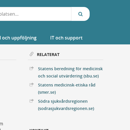
l och uppföljning
IT och support
RELATERAT
Statens beredning för medicinsk
Extern Länk
och social utvärdering (sbu.se)
Statens medicinsk-etiska råd
Extern Länk
(smer.se)
Södra sjukvårdsregionen
Extern Länk
(sodrasjukvardsregionen.se)
om