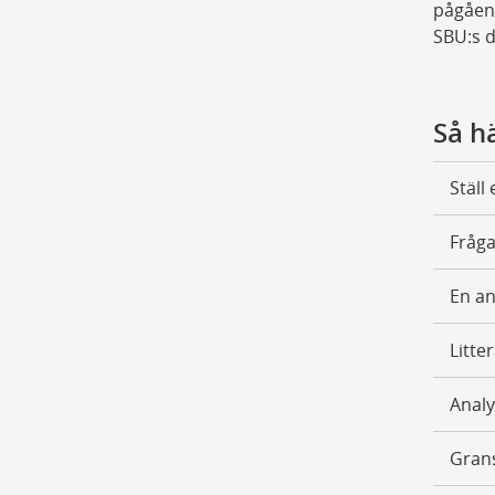
pågåend
SBU:s d
Så hä
Ställ
Fråg
En an
Litte
Analy
Grans