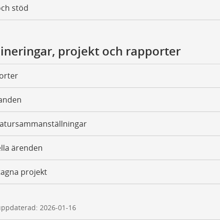
och stöd
neringar, projekt och rapporter
orter
tanden
ratursammanställningar
lla ärenden
tagna projekt
uppdaterad: 2026-01-16