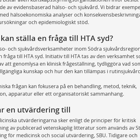
de av evidensbaserad hälso- och sjukvård. Vi bidrar exempel
med hälsoekonomiska analyser och konsekvensbeskrivninga
tursökningar och epidemiologiskt stöd.
kan ställa en fråga till HTA syd?
lso- och sjukvårdsverksamheter inom Södra sjukvårdsregio
en fråga till HTA syd. Initiativ till HTA tas av den verksamhet
v att genomlysa en klinisk frågeställning, tydliggöra vad so
illgängliga kunskap och hur den kan tillämpas i rutinsjukvår
niska frågan kan fokusera på en behandling, metod, teknik,
ion, apparatur eller ett organisatoriskt sammanhang.
r en utvärdering till
cinska utvärderingarna sker enligt de principer för kritisk
ing av publicerad vetenskaplig litteratur som används av S
ng för medicinsk och social utvärdering, SBU. Tidigare och