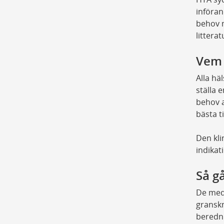
införan
behov 
littera
Vem 
Alla hä
ställa 
behov a
bästa t
Den kli
indikat
Så gå
De medi
granskn
beredni