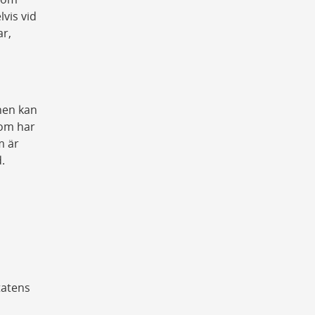
vis vid
r,
nen kan
 som har
m är
d.
tatens