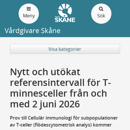
Gå
till
Meny
Sök
sidans
innehåll
Vårdgivare Skåne
Visa kategorier
Nytt och utökat
referensintervall för T-
minnesceller från och
med 2 juni 2026
Prov till Cellulär immunologi för subpopulationer
av T-celler (flödescytometrisk analys) kommer